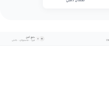
ضمان ذهبي
دفع آمن
V
M
فيزا - ماستركارد - كاش
CN