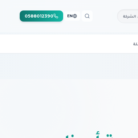
0588012390
الشركة
EN
لة