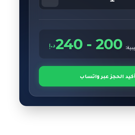
240
-
200
د.إ
بية:
أكيد الحجز عبر واتساب