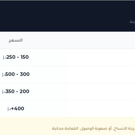
نة.
السعر
150 - 250
د.إ
300 - 500
د.إ
200 - 350
د.إ
400+
د.إ
ة الاتساخ، أو صعوبة الوصول. المعاينة مجانية.