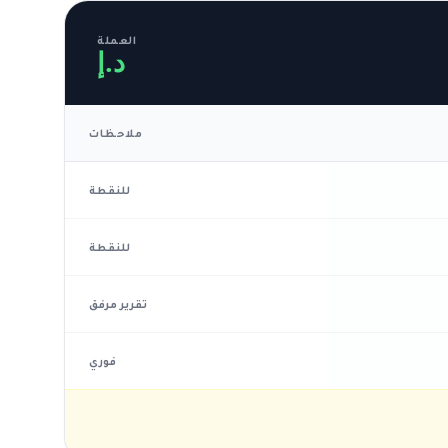
العملة
د.إ
ملاحظات
للنقطة
للنقطة
تقرير مرفق
فوري