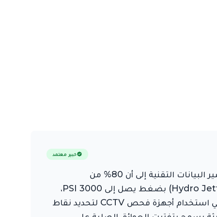
خبير معتمد
تعد خدمات تسليك المجاري الاحترافية في أبوظبي حائط الصد الأول ضد تسربات المياه الهيكلية، حيث تشير البيانات التقنية إلى أن 80% من
الانسدادات العميقة ناتجة عن تراكم الدهون الصلبة (FOG). في "المارد"، نطبق تقنية "الهيدروجيت" (Hydro Jetting) بضغط يصل إلى 3000 PSI،
مما يضمن تنظيف جدران الأنابيب بنسبة 100% وإزالة الرواسب الكلسية. تتطلب اللوائح البيئية في أبوظبي استخدام أجهزة فحص CCTV لتحديد نقاط
لسبرنج الكهربائية الحديثة يسمح بتفتيت العوائق الصلبة على