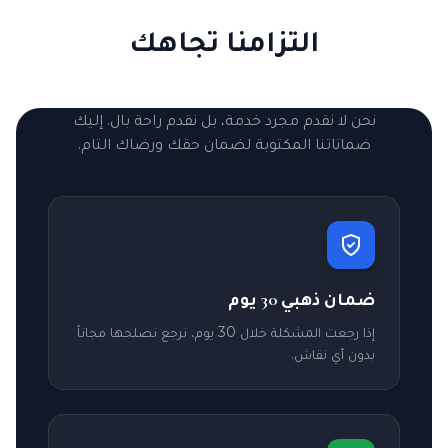
التزامنا تجاهك
نحن لا نقدم مجرد خدمة، بل نقدم راحة بال. إليك
ضماناتنا المكتوبة لضمان حقك ورضاك التام.
ضمان ذهبي 30 يوم
إذا رجعت المشكلة خلال 30 يوم، نرجع نصلحها مجاناً
بدون أي نقاش.