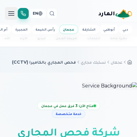
المارد
EN
دبي
أبوظبي
الشارقة
عجمان
رأس الخيمة
الفجيرة
أم ال
نظرة عامة
الخدمات
طريقة العمل
فيديو
الآراء
الأسئل
عجمان
تسليك مجاري
فحص المجاري بالكاميرا (CCTV)
متاح الآن: 3 فرق عمل في عجمان
خدمة متخصصة
شركة فحص المجاري