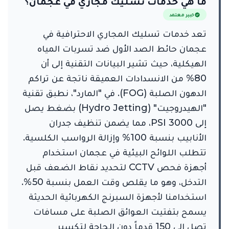
ما هي خدمات تسليك مجاري في عجمان؟
خبير معتمد
تعد خدمات تسليك المجاري الاحترافية في
عجمان حائط الصد الأول ضد تسربات المياه
الهيكلية، حيث تشير البيانات التقنية إلى أن
80% من الانسدادات العميقة ناتجة عن تراكم
الدهون الصلبة (FOG). في "المارد"، نطبق تقنية
"الهيدروجيت" (Hydro Jetting) بضغط يصل
إلى 3000 PSI، مما يضمن تنظيف جدران
الأنابيب بنسبة 100% وإزالة الرواسب الكلسية.
تتطلب اللوائح البيئية في عجمان استخدام
أجهزة فحص CCTV لتحديد نقاط الضعف قبل
التدخل، وهو ما يقلص وقت العمل بنسبة 50%.
استخدامنا لأجهزة السبرنج الكهربائية الحديثة
يسمح بتفتيت العوائق الصلبة على مسافات
تصل إلى 150 قدماً دون الحاجة لتكسير