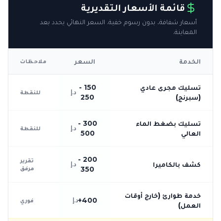
قائمة الأسعار التقديرية
أسعار شفافة، بدون رسوم خفية. السعر النهائي يحدد بعد
المعاينة.
الخدمة
السعر
ملاحظات
تسليك مجرى عادي
150 -
د.إ
للنقطة
(سبرنج)
250
تسليك بضغط الماء
300 -
د.إ
للنقطة
العالي
500
200 -
تقرير
كشف بالكاميرا
د.إ
مرفق
350
خدمة طوارئ (خارج أوقات
400+
د.إ
فوري
العمل)