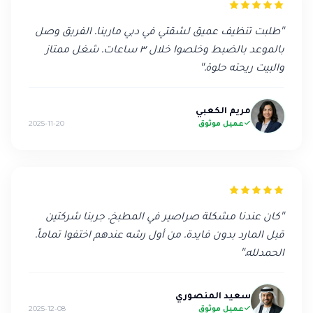
"
طلبت تنظيف عميق لشقتي في دبي مارينا. الفريق وصل
بالموعد بالضبط وخلصوا خلال ٣ ساعات. شغل ممتاز
والبيت ريحته حلوة.
"
مريم الكعبي
عميل موثوق
2025-11-20
"
كان عندنا مشكلة صراصير في المطبخ. جربنا شركتين
قبل المارد بدون فايدة. من أول رشه عندهم اختفوا تماماً.
الحمدلله.
"
سعيد المنصوري
عميل موثوق
2025-12-08