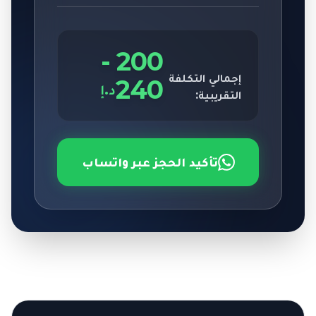
-
200
إجمالي التكلفة
240
د.إ
التقريبية:
تأكيد الحجز عبر واتساب