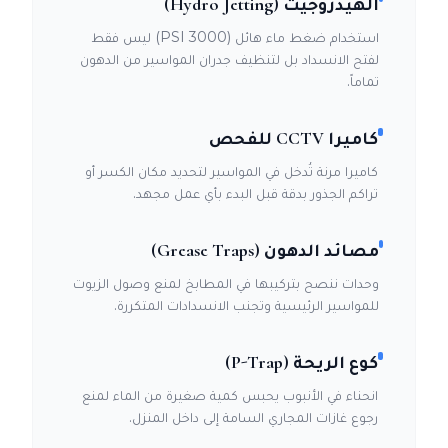
الهيدروجيت (Hydro Jetting)
استخدام ضغط ماء هائل (3000 PSI) ليس فقط
لفتح الانسداد بل لتنظيف جدران المواسير من الدهون
تماماً.
كاميرا CCTV للفحص
كاميرا مرنة تُدخل في المواسير لتحديد مكان الكسر أو
تراكم الجذور بدقة قبل البدء بأي عمل مجهد.
مصائد الدهون (Grease Traps)
وحدات ننصح بتركيبها في المطابخ لمنع وصول الزيوت
للمواسير الرئيسية وتجنب الانسدادات المتكررة.
كوع الريحة (P-Trap)
انحناء في الأنبوب يحبس كمية صغيرة من الماء لمنع
رجوع غازات المجاري السامة إلى داخل المنزل.