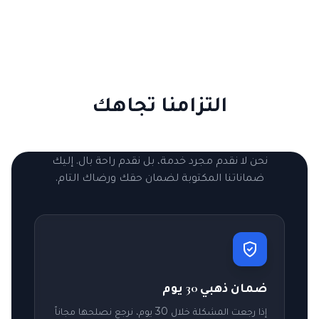
التزامنا تجاهك
نحن لا نقدم مجرد خدمة، بل نقدم راحة بال. إليك
ضماناتنا المكتوبة لضمان حقك ورضاك التام.
ضمان ذهبي 30 يوم
إذا رجعت المشكلة خلال 30 يوم، نرجع نصلحها مجاناً