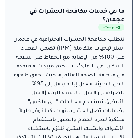
ما هي خدمات مكافحة الحشرات في
عجمان؟
خبير معتمد
تتطلب مكافحة الحشرات الاحترافية في عجمان
استراتيجيات متكاملة (IPM) تضمن القضاء
على 100% من الإصابة مع الحفاظ على سلامة
السكان. في "المارد"، نستخدم مبيدات معتمدة
من منظمة الصحة العالمية، حيث تحقق طعوم
الجل الحديثة معدل إبادة يصل إلى 95%
للصراصير والنمل. بالنسبة للرمة (النمل
الأبيض)، نستخدم معالجات "باي فلكس"
بضمانات تصل لعشر سنوات. كما نوفر حلولاً
مبتكرة لطرد الحمام والطيور باستخدام
الأشواك والشبك المتين. نلتزم باستخدام
تقنيات الرش المتناهي الصغر (ULV) التي توفر