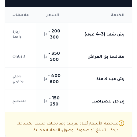
الخدمة
السعر
ملاحظات
200 -
زيارة
رش شقة (3-4 غرف)
د.إ
واحدة
300
350 -
مكافحة بق الفراش
د.إ
3 زيارات
500
400 -
داخلي
رش فيلا كاملة
د.إ
وخارجي
600
150 -
إبر جل للصراصير
د.إ
للمطبخ
250
ملاحظة: الأسعار أعلاه تقريبية وقد تختلف حسب المساحة،
درجة الاتساخ، أو صعوبة الوصول. المعاينة مجانية.