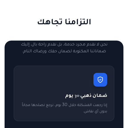
التزامنا تجاهك
نحن لا نقدم مجرد خدمة، بل نقدم راحة بال. إليك
ضماناتنا المكتوبة لضمان حقك ورضاك التام.
ضمان ذهبي 30 يوم
إذا رجعت المشكلة خلال 30 يوم، نرجع نصلحها مجاناً
بدون أي نقاش.