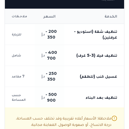
الخدمة
السعر
ملاحظات
تنظيف شقة (استوديو -
200 -
د.إ
للزيارة
غرفتين)
350
400 -
تنظيف فيلا (3-5 غرف)
د.إ
شامل
700
250 -
غسيل كنب (للطقم)
د.إ
7 مقاعد
350
500 -
حسب
تنظيف بعد البناء
د.إ
المساحة
900
ملاحظة: الأسعار أعلاه تقريبية وقد تختلف حسب المساحة،
درجة الاتساخ، أو صعوبة الوصول. المعاينة مجانية.