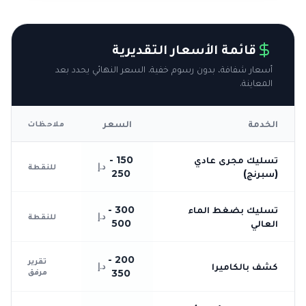
قائمة الأسعار التقديرية
أسعار شفافة، بدون رسوم خفية. السعر النهائي يحدد بعد
المعاينة.
الخدمة
السعر
ملاحظات
تسليك مجرى عادي
150 -
د.إ
للنقطة
(سبرنج)
250
تسليك بضغط الماء
300 -
د.إ
للنقطة
العالي
500
200 -
تقرير
كشف بالكاميرا
د.إ
مرفق
350