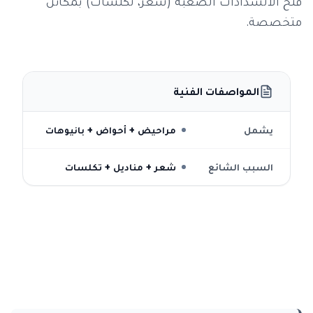
فتح الانسدادات الصعبة (شعر، تكلسات) بمكائن
متخصصة.
المواصفات الفنية
يشمل
مراحيض + أحواض + بانيوهات
السبب الشائع
شعر + مناديل + تكلسات