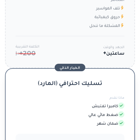
تلف المواسير
حروق كيميائية
المشكلة ما تنحل
التكلفة التقريبية
الجهد والوقت
200+
ساعتين+
د.إ
الخيار الذكي
تسليك احترافي (المارد)
ماذا نقدم
كاميرا تفتيش
ضغط مائي عالي
ضمان شهر