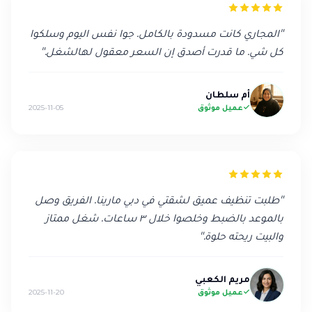
"
المجاري كانت مسدودة بالكامل. جوا نفس اليوم وسلكوا
كل شي. ما قدرت أصدق إن السعر معقول لهالشغل.
"
أم سلطان
عميل موثوق
2025-11-05
"
طلبت تنظيف عميق لشقتي في دبي مارينا. الفريق وصل
بالموعد بالضبط وخلصوا خلال ٣ ساعات. شغل ممتاز
والبيت ريحته حلوة.
"
مريم الكعبي
عميل موثوق
2025-11-20