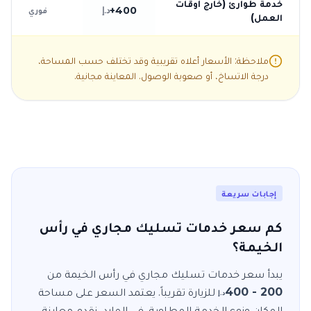
خدمة طوارئ (خارج أوقات
400+
د.إ
فوري
العمل)
ملاحظة: الأسعار أعلاه تقريبية وقد تختلف حسب المساحة،
درجة الاتساخ، أو صعوبة الوصول. المعاينة مجانية.
إجابات سريعة
كم سعر خدمات تسليك مجاري في رأس
الخيمة؟
يبدأ سعر خدمات
تسليك مجاري
في
رأس الخيمة
من
200 - 400
للزيارة
تقريباً. يعتمد السعر على مساحة
د.إ
المكان ونوع الخدمة المطلوبة. في
المارد
، نقدم معاينة