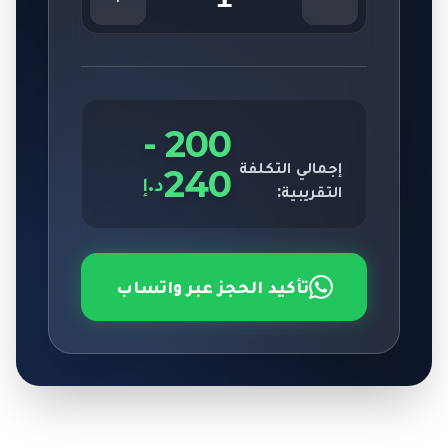
-
200
إجمالي التكلفة
240
د.إ
التقريبية:
تأكيد الحجز عبر واتساب