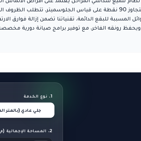
لتحقيق درجة لمعان مرآتية (Mirror Shine) تتجاوز 90 نقطة على قياس الجلوس
1. نوع الخدمة
جلي عادي (بالمتر الم
2. المساحة الإجمالية (م²)