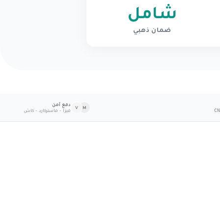
شامل
ضمان ذهبي
دفع آمن
V
M
فيزا - ماستركارد - كاش
CN