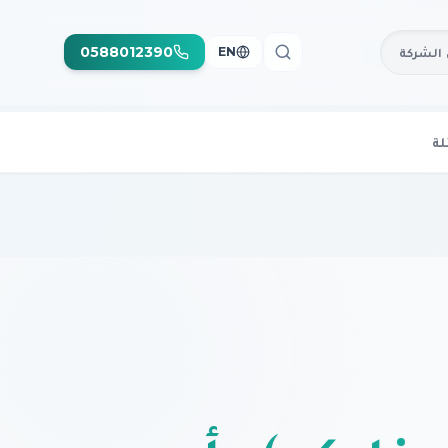
0588012390
الشركة
EN
لة