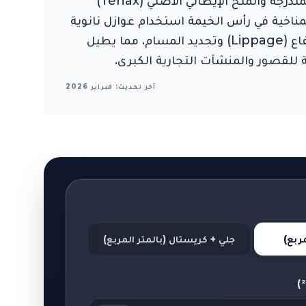
المساحات بنسبة 40%. في "المارد"، نستخدم نظام تلميع سداسي المراحل يعتمد على أقراص الألماس المتدرجة والملح الإيطالي الأصلي (Tenax)
ميتر. تتطلب الظروف المناخية في رأس الخيمة استخدام عوازل نانوية
(Nano Sealing) تمنع امتصاص الرخام للسوائل المسببة للبقع الدائمة. تقنياتنا تضمن إزالة فوارق الارتفاع (Lippage) وتجديد المسام، مما يطيل
آخر تحديث: فبراير 2026
ربع)
جلي + كريستال (بالمتر المربع)