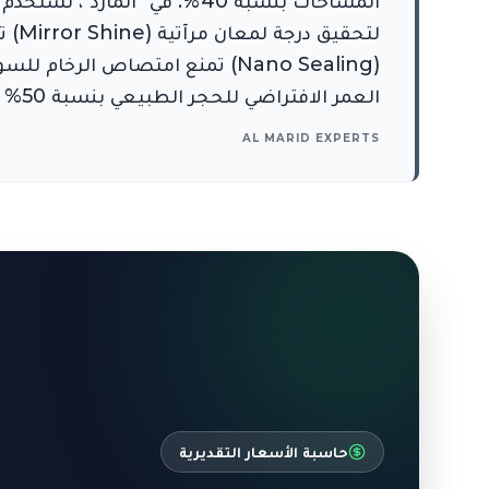
العمر الافتراضي للحجر الطبيعي بنسبة 50% ويحفظ رونقه الفاخر، مع توفير برامج صيانة دورية مخصصة للقصور والمنشآت التجارية الكبرى.
AL MARID EXPERTS
حاسبة الأسعار التقديرية