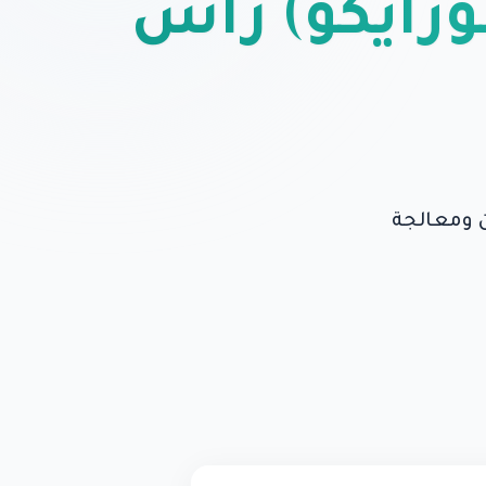
وزايكو) رأس
ن ومعالجة