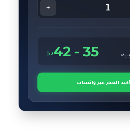
1
+
42
-
35
د.إ
بية:
أكيد الحجز عبر واتساب