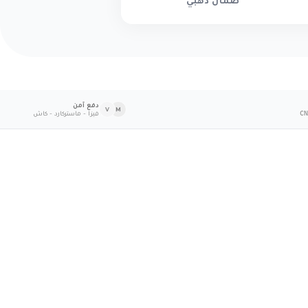
ضمان ذهبي
دفع آمن
V
M
فيزا - ماستركارد - كاش
CN