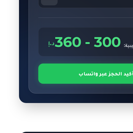
360
-
300
د.إ
بية:
أكيد الحجز عبر واتساب