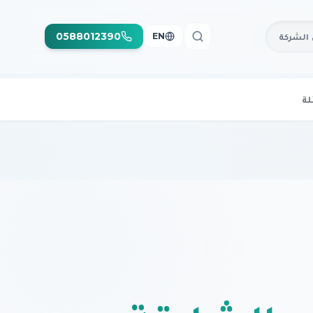
0588012390
الشركة
EN
لة