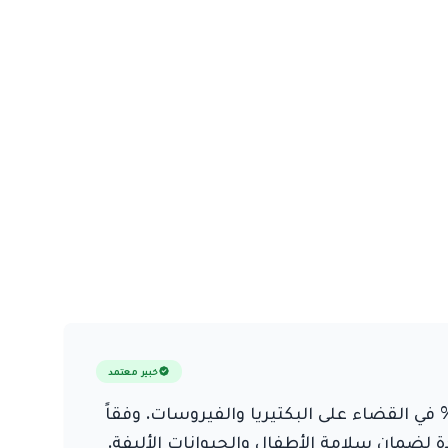
خبير معتمد
ن خدمات التنظيف الاحترافية في الشارقة بروتوكولات تعقيم متقدمة تحقق نسبة نجاح تبلغ 99.9% في القضاء على البكتيريا والفيروسات. وفقاً
خار الجاف بقدرة 8 بار ومنظفات عضوية معتمدة لضمان سلامة الأطفال والحيوانات الأليفة.