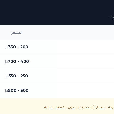
نة.
السعر
200 - 350
د.إ
400 - 700
د.إ
250 - 350
د.إ
500 - 900
د.إ
ة الاتساخ، أو صعوبة الوصول. المعاينة مجانية.