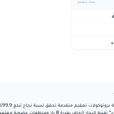
بيانات مهيكلة
ق
ة
تتضم
للمعايير الصحية المعتمدة، نستخدم في "المارد" تقنية الب