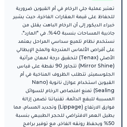
تعتبر عملية جلي الرخام في أم القيوين ضرورية
للحفاظ على قيمة العقارات الفاخرة، حيث يشير
خبراء الديكور إلى أن الرخام الباهت يقلل من
جاذبية المساحات بنسبة 40%. في "المارد"،
نستخدم نظام تلميع سداسي المراحل يعتمد
على أقراص الألماس المتدرجة والملح الإيطالي
الأصلي (Tenax) لتحقيق درجة لمعان مرآتية
(Mirror Shine) تتجاوز 90 نقطة على قياس
الجلوسميتر. تتطلب الظروف المناخية في أم
القيوين استخدام عوازل نانوية (Nano
Sealing) تمنع امتصاص الرخام للسوائل
المسببة للبقع الدائمة. تقنياتنا تضمن إزالة
فوارق الارتفاع (Lippage) وتجديد المسام، مما
يطيل العمر الافتراضي للحجر الطبيعي بنسبة
50% ويحفظ رونقه الفاخر، مع توفير برامج