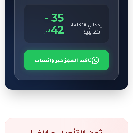
-
35
إجمالي التكلفة
42
د.إ
التقريبية:
تأكيد الحجز عبر واتساب