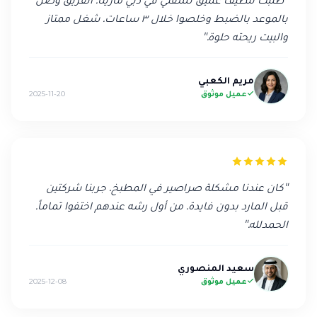
بالموعد بالضبط وخلصوا خلال ٣ ساعات. شغل ممتاز
والبيت ريحته حلوة.
"
مريم الكعبي
عميل موثوق
2025-11-20
"
كان عندنا مشكلة صراصير في المطبخ. جربنا شركتين
قبل المارد بدون فايدة. من أول رشه عندهم اختفوا تماماً.
الحمدلله.
"
سعيد المنصوري
عميل موثوق
2025-12-08