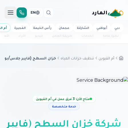
المارد
EN
دبي
أبوظبي
الشارقة
عجمان
رأس الخيمة
الفجيرة
أم ال
نظرة عامة
الخدمات
طريقة العمل
فيديو
الآراء
الأسئل
أم القيوين
تنظيف خزانات المياه
خزان السطح (فايبر جلاس/بولي إ
متاح الآن: 3 فرق عمل في أم القيوين
خدمة متخصصة
شركة خزان السطح (فايبر