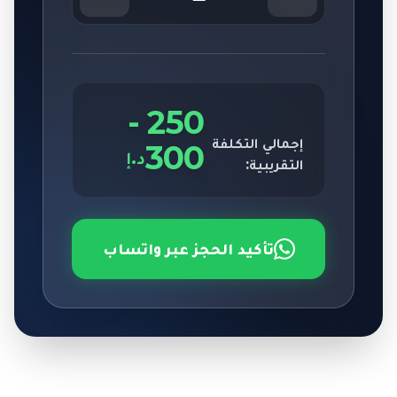
-
250
إجمالي التكلفة
300
د.إ
التقريبية:
تأكيد الحجز عبر واتساب