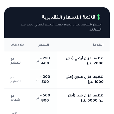
قائمة الأسعار التقديرية
أسعار شفافة، بدون رسوم خفية. السعر النهائي يحدد بعد
المعاينة.
الخدمة
السعر
ملاحظات
تنظيف خزان أرضي (حتى
250 -
مع
د.إ
التعقيم
2000 لتر)
400
تنظيف خزان علوي (حتى
200 -
مع
د.إ
التعقيم
1000 لتر)
300
تنظيف خزان كبير (أكثر
500 -
مع
د.إ
شهادة
من 5000 لتر)
800
تقرير