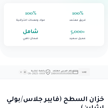
100
%
100
%
فريق معتمد
مواد ومعدات احترافية
+
5,000
شامل
عميل سعيد
ضمان ذهبي
رقم ضريبي معتمد
رخصة تجارية
V
M
UAE
CN-2025-XXXX
100XXXXXXXXX003
خزان السطح (فايبر جلاس/بولي
إيثيلين)