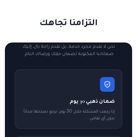
التزامنا تجاهك
نحن لا نقدم مجرد خدمة، بل نقدم راحة بال. إليك
ضماناتنا المكتوبة لضمان حقك ورضاك التام.
ضمان ذهبي 30 يوم
إذا رجعت المشكلة خلال 30 يوم، نرجع نصلحها مجاناً
بدون أي نقاش.