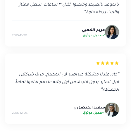
بالموعد بالضبط وخلصوا خلال ٣ ساعات. شغل ممتاز
والبيت ريحته حلوة.
"
مريم الكعبي
عميل موثوق
2025-11-20
"
كان عندنا مشكلة صراصير في المطبخ. جربنا شركتين
قبل المارد بدون فايدة. من أول رشه عندهم اختفوا تماماً.
الحمدلله.
"
سعيد المنصوري
عميل موثوق
2025-12-08