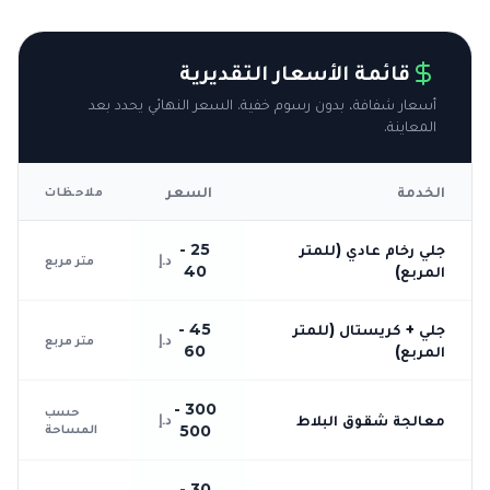
قائمة الأسعار التقديرية
أسعار شفافة، بدون رسوم خفية. السعر النهائي يحدد بعد
المعاينة.
الخدمة
السعر
ملاحظات
جلي رخام عادي (للمتر
25 -
د.إ
متر مربع
المربع)
40
جلي + كريستال (للمتر
45 -
د.إ
متر مربع
المربع)
60
300 -
حسب
معالجة شقوق البلاط
د.إ
المساحة
500
30 -