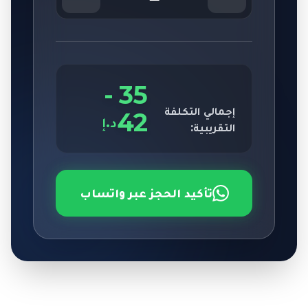
-
35
إجمالي التكلفة
42
د.إ
التقريبية:
تأكيد الحجز عبر واتساب