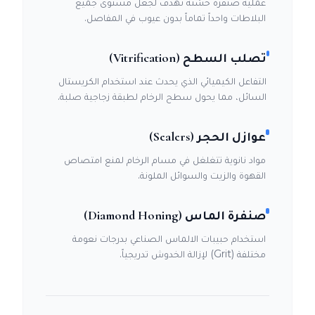
عملية صنفرة خشنة تهدف لجعل مستوى جميع
البلاطات واحداً تماماً بدون عيوب في المفاصل.
تصلب السطح (Vitrification)
التفاعل الكيميائي الذي يحدث عند استخدام الكريستال
السائل، مما يحول سطح الرخام لطبقة زجاجية صلبة.
عوازل الحجر (Sealers)
مواد نانوية تتغلغل في مسام الرخام لمنع امتصاص
القهوة والزيت والسوائل الملونة.
صنفرة الماس (Diamond Honing)
استخدام حبيبات الالماس الصناعي بدرجات نعومة
مختلفة (Grit) لإزالة الخدوش تدريجياً.