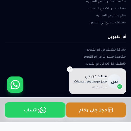
مكافحة حشرات في الفجيرة
تنظيف خزانات في الفجيرة
جلي رخام في الفجيرة
تسليك مجاري في الفجيرة
أم القيوين
شركة تنظيف في أم القيوين
مكافحة حشرات في أم القيوين
تنظيف خزانات في أم القيوين
جلي رخام في أم القيوين
سعد
من
دبي
تسليك مجاري في أم القيوين
س
حجز موعد رش مبيدات
منذ 7 دقيقة
واتساب
حجز جلي رخام
الرخصة التجارية:
CN-2025-XXXX
الرقم الضريبي:
100XXXXXXXXX003
عن المارد
اتصل بنا
خريطة الموقع
سياسة الخصوصية
الشروط والأحكام
©
2026
المارد
تصميم وأرشفة nut-hub.org