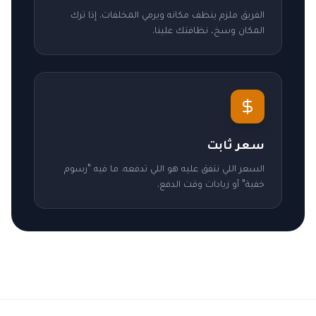
الفريق ملزم ينظف مكانه ويرمي المخلفات. إذا ترك
المكان وسخ، نظافتك علينا.
سعر ثابت
السعر اللي نتفق عليه هو اللي تدفعه. ما فيه "رسوم
خفية" أو زيادات وقت الدفع.