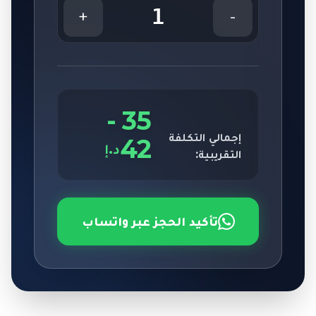
1
+
-
-
35
إجمالي التكلفة
42
د.إ
التقريبية:
تأكيد الحجز عبر واتساب