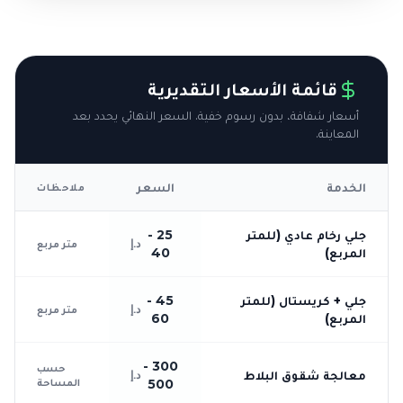
قائمة الأسعار التقديرية
أسعار شفافة، بدون رسوم خفية. السعر النهائي يحدد بعد
المعاينة.
الخدمة
السعر
ملاحظات
جلي رخام عادي (للمتر
25 -
د.إ
متر مربع
المربع)
40
جلي + كريستال (للمتر
45 -
د.إ
متر مربع
المربع)
60
300 -
حسب
معالجة شقوق البلاط
د.إ
المساحة
500