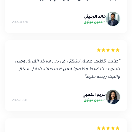
خالد الرميثي
عميل موثوق
2025-09-30
"
طلبت تنظيف عميق لشقتي في دبي مارينا. الفريق وصل
بالموعد بالضبط وخلصوا خلال ٣ ساعات. شغل ممتاز
والبيت ريحته حلوة.
"
مريم الكعبي
عميل موثوق
2025-11-20