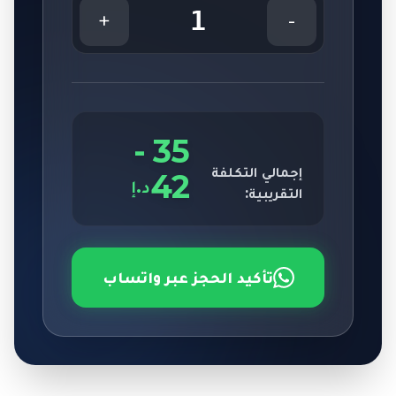
1
+
-
-
35
إجمالي التكلفة
42
د.إ
التقريبية:
تأكيد الحجز عبر واتساب