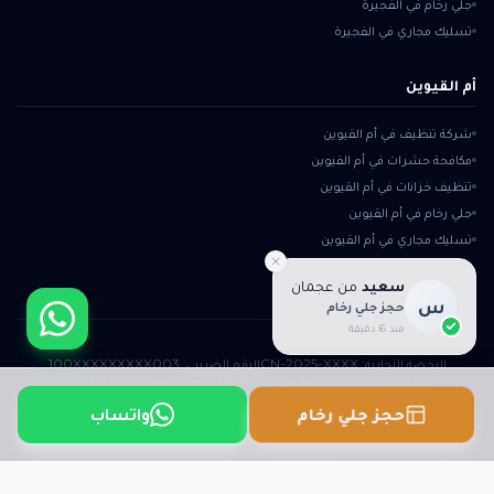
جلي رخام في الفجيرة
تسليك مجاري في الفجيرة
أم القيوين
شركة تنظيف في أم القيوين
مكافحة حشرات في أم القيوين
تنظيف خزانات في أم القيوين
جلي رخام في أم القيوين
تسليك مجاري في أم القيوين
سعيد
من
عجمان
س
حجز جلي رخام
منذ 6 دقيقة
الرخصة التجارية:
CN-2025-XXXX
الرقم الضريبي:
100XXXXXXXXX003
عن المارد
اتصل بنا
خريطة الموقع
سياسة الخصوصية
الشروط والأحكام
©
2026
المارد
واتساب
حجز جلي رخام
تصميم وأرشفة nut-hub.org