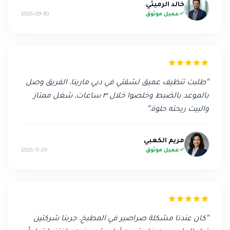
خالد الرميثي
عميل موثوق
2025-09-30
"
طلبت تنظيف عميق لشقتي في دبي مارينا. الفريق وصل
بالموعد بالضبط وخلصوا خلال ٣ ساعات. شغل ممتاز
والبيت ريحته حلوة.
"
مريم الكعبي
عميل موثوق
2025-11-20
"
كان عندنا مشكلة صراصير في المطبخ. جربنا شركتين