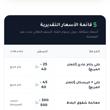
قائمة الأسعار التقديرية
أسعار شفافة، بدون رسوم خفية. السعر النهائي يحدد بعد
المعاينة.
الخدمة
السعر
ملاحظات
جلي رخام عادي (للمتر
25 -
د.إ
متر مربع
المربع)
40
جلي + كريستال (للمتر
45 -
د.إ
متر مربع
المربع)
60
300 -
حسب
معالجة شقوق البلاط
د.إ
المساحة
500