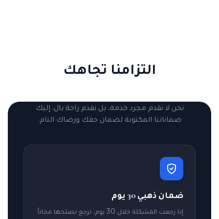
التزامنا تجاهك
نحن لا نقدم مجرد خدمة، بل نقدم راحة بال. إليك
ضماناتنا المكتوبة لضمان حقك ورضاك التام.
ضمان ذهبي 30 يوم
إذا رجعت المشكلة خلال 30 يوم، نرجع نصلحها مجاناً