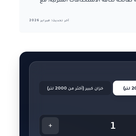
آخر تحديث: فبراير 2026
خزان كبير (أكثر من 2000 لتر)
1
+