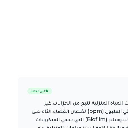
خبير معتمد
حيث تشير تقارير الجودة إلى أن 70% من مشكلات تلوث المياه المنزلية تنبع من الخزانات غير
المصانة. في "المارد"، نتبع بروتوكولاً صارماً يتضمن سحب الرواسب والتعقيم بالكلور بمستوى 200 جزء في المليون (ppm) لضمان القضاء التام على
بكتيريا اللجيونيلا والطحالب. تتطلب المعايير الفنية في عجمان تنظيف الخزانات كل 6 أشهر لمنع تراكم البيوفيلم (Biofilm) الذي يحمي الميكروبات
 العقورة (Turbidity) أقل من 5 NTU، مما يوفر مياه نقية صالحة لكافة الاستخدامات المنزلية، مع