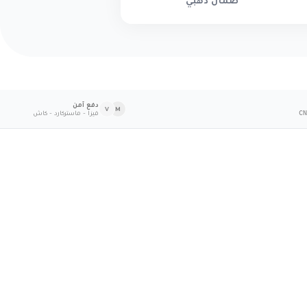
ضمان ذهبي
دفع آمن
V
M
فيزا - ماستركارد - كاش
CN