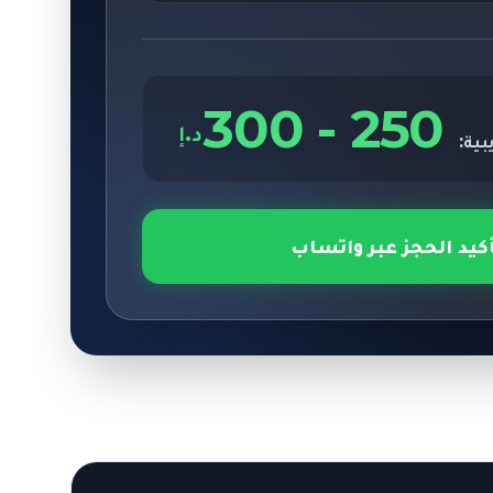
300
-
250
د.إ
بية:
أكيد الحجز عبر واتساب