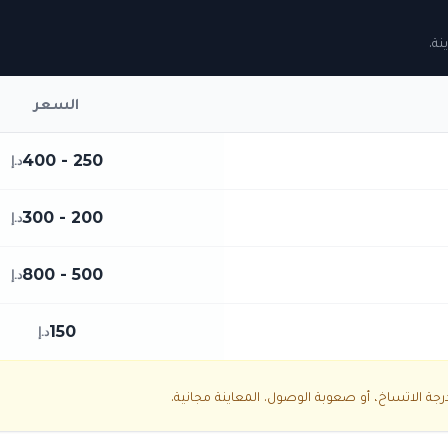
نة.
السعر
250 - 400
د.إ
200 - 300
د.إ
500 - 800
د.إ
150
د.إ
ة الاتساخ، أو صعوبة الوصول. المعاينة مجانية.