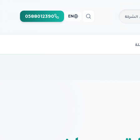
0588012390
الشركة
EN
لة