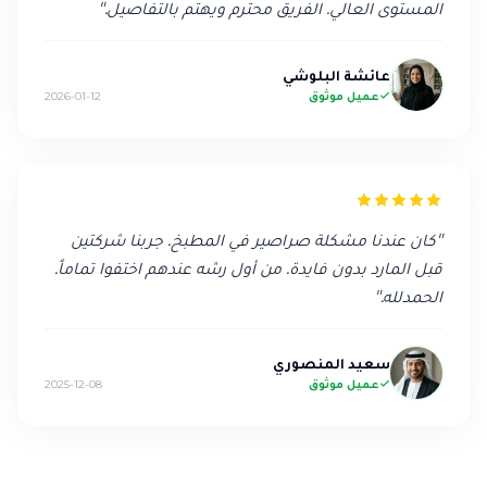
المستوى العالي. الفريق محترم ويهتم بالتفاصيل.
"
عائشة البلوشي
عميل موثوق
2026-01-12
"
كان عندنا مشكلة صراصير في المطبخ. جربنا شركتين
قبل المارد بدون فايدة. من أول رشه عندهم اختفوا تماماً.
الحمدلله.
"
سعيد المنصوري
عميل موثوق
2025-12-08