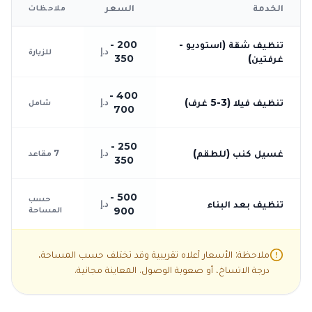
الخدمة
السعر
ملاحظات
تنظيف شقة (استوديو -
200 -
د.إ
للزيارة
غرفتين)
350
400 -
تنظيف فيلا (3-5 غرف)
د.إ
شامل
700
250 -
غسيل كنب (للطقم)
د.إ
7 مقاعد
350
500 -
حسب
تنظيف بعد البناء
د.إ
المساحة
900
ملاحظة: الأسعار أعلاه تقريبية وقد تختلف حسب المساحة،
درجة الاتساخ، أو صعوبة الوصول. المعاينة مجانية.