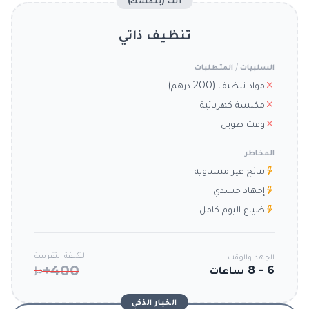
أنت (بنفسك)
تنظيف ذاتي
السلبيات / المتطلبات
مواد تنظيف (200 درهم)
مكنسة كهربائية
وقت طويل
المخاطر
نتائج غير متساوية
إجهاد جسدي
ضياع اليوم كامل
التكلفة التقريبية
الجهد والوقت
400+
6 - 8 ساعات
د.إ
الخيار الذكي