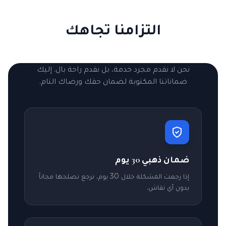
التزامنا تجاهك
نحن لا نقدم مجرد خدمة، بل نقدم راحة بال. إليك
ضماناتنا المكتوبة لضمان حقك ورضاك التام.
ضمان ذهبي 30 يوم
إذا رجعت المشكلة خلال 30 يوم، نرجع نصلحها مجاناً
بدون أي نقاش.