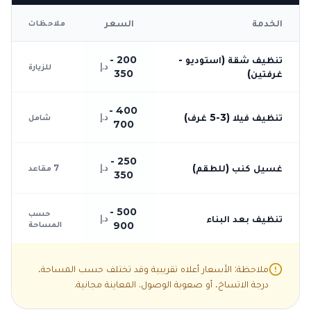
الخدمة
السعر
ملاحظات
تنظيف شقة (استوديو -
200 -
د.إ
للزيارة
غرفتين)
350
400 -
تنظيف فيلا (3-5 غرف)
د.إ
شامل
700
250 -
غسيل كنب (للطقم)
د.إ
7 مقاعد
350
500 -
حسب
تنظيف بعد البناء
د.إ
المساحة
900
ملاحظة: الأسعار أعلاه تقريبية وقد تختلف حسب المساحة،
درجة الاتساخ، أو صعوبة الوصول. المعاينة مجانية.