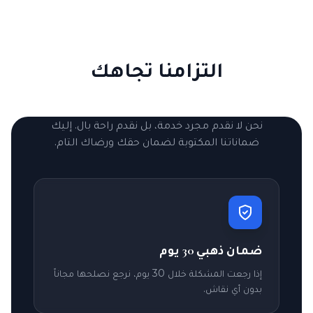
التزامنا تجاهك
نحن لا نقدم مجرد خدمة، بل نقدم راحة بال. إليك
ضماناتنا المكتوبة لضمان حقك ورضاك التام.
ضمان ذهبي 30 يوم
إذا رجعت المشكلة خلال 30 يوم، نرجع نصلحها مجاناً
بدون أي نقاش.