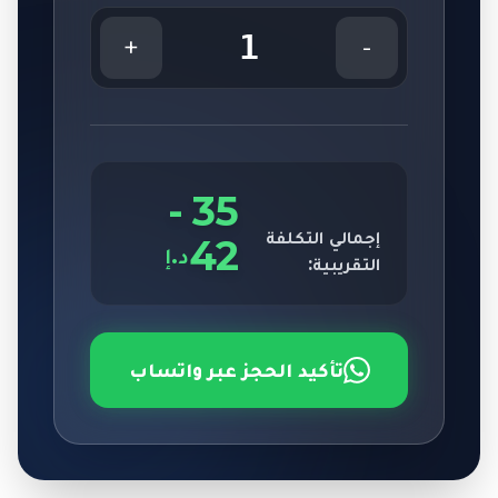
1
+
-
-
35
إجمالي التكلفة
42
د.إ
التقريبية:
تأكيد الحجز عبر واتساب