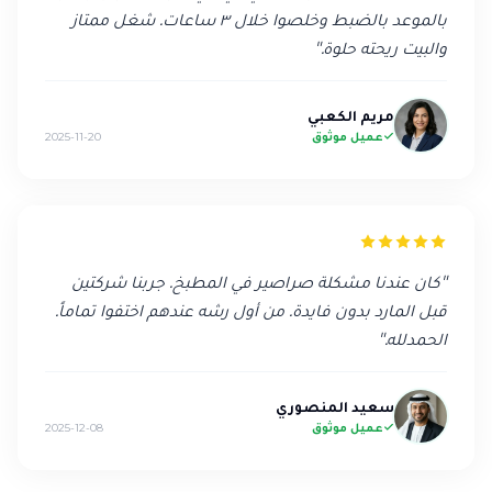
بالموعد بالضبط وخلصوا خلال ٣ ساعات. شغل ممتاز
والبيت ريحته حلوة.
"
مريم الكعبي
عميل موثوق
2025-11-20
"
كان عندنا مشكلة صراصير في المطبخ. جربنا شركتين
قبل المارد بدون فايدة. من أول رشه عندهم اختفوا تماماً.
الحمدلله.
"
سعيد المنصوري
عميل موثوق
2025-12-08