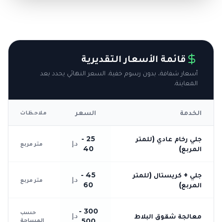
قائمة الأسعار التقديرية
أسعار شفافة، بدون رسوم خفية. السعر النهائي يحدد بعد
المعاينة.
الخدمة
السعر
ملاحظات
جلي رخام عادي (للمتر
25 -
د.إ
متر مربع
المربع)
40
جلي + كريستال (للمتر
45 -
د.إ
متر مربع
المربع)
60
300 -
حسب
معالجة شقوق البلاط
د.إ
المساحة
500