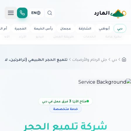
المارد
EN
دبي
أبوظبي
الشارقة
عجمان
رأس الخيمة
الفجيرة
أم ال
نظرة عامة
الخدمات
طريقة العمل
فيديو
الآراء
الأسئل
دبي
جلي الرخام والأرضيات
تلميع الحجر الطبيعي (ترافرتين، لاي
متاح الآن: 3 فرق عمل في دبي
خدمة متخصصة
شركة تلميع الحجر