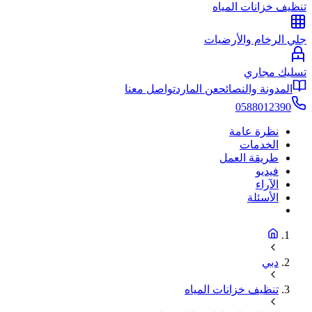
تنظيف خزانات المياه
جلي الرخام والأرضيات
تسليك مجاري
المدونة والنصائح
عن المارد
تواصل معنا
0588012390
نظرة عامة
الخدمات
طريقة العمل
فيديو
الآراء
الأسئلة
دبي
تنظيف خزانات المياه