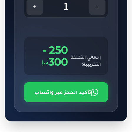
1
+
-
-
250
إجمالي التكلفة
300
د.إ
التقريبية:
تأكيد الحجز عبر واتساب