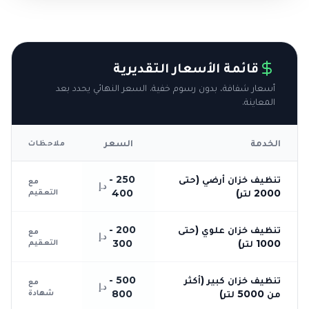
قائمة الأسعار التقديرية
أسعار شفافة، بدون رسوم خفية. السعر النهائي يحدد بعد
المعاينة.
الخدمة
السعر
ملاحظات
تنظيف خزان أرضي (حتى
250 -
مع
د.إ
التعقيم
2000 لتر)
400
تنظيف خزان علوي (حتى
200 -
مع
د.إ
التعقيم
1000 لتر)
300
تنظيف خزان كبير (أكثر
500 -
مع
د.إ
شهادة
من 5000 لتر)
800