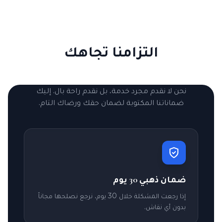
التزامنا تجاهك
نحن لا نقدم مجرد خدمة، بل نقدم راحة بال. إليك
ضماناتنا المكتوبة لضمان حقك ورضاك التام.
ضمان ذهبي 30 يوم
إذا رجعت المشكلة خلال 30 يوم، نرجع نصلحها مجاناً
بدون أي نقاش.