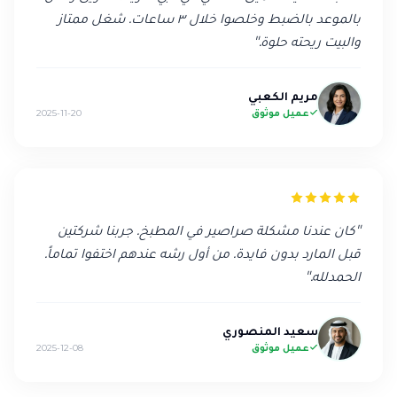
بالموعد بالضبط وخلصوا خلال ٣ ساعات. شغل ممتاز
والبيت ريحته حلوة.
"
مريم الكعبي
عميل موثوق
2025-11-20
"
كان عندنا مشكلة صراصير في المطبخ. جربنا شركتين
قبل المارد بدون فايدة. من أول رشه عندهم اختفوا تماماً.
الحمدلله.
"
سعيد المنصوري
عميل موثوق
2025-12-08