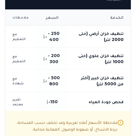
الخدمة
السعر
ملاحظات
تنظيف خزان أرضي (حتى
250 -
مع
د.إ
التعقيم
2000 لتر)
400
تنظيف خزان علوي (حتى
200 -
مع
د.إ
التعقيم
1000 لتر)
300
تنظيف خزان كبير (أكثر
500 -
مع
د.إ
شهادة
من 5000 لتر)
800
تقرير
فحص جودة المياه
150
د.إ
معتمد
ملاحظة: الأسعار أعلاه تقريبية وقد تختلف حسب المساحة،
درجة الاتساخ، أو صعوبة الوصول. المعاينة مجانية.