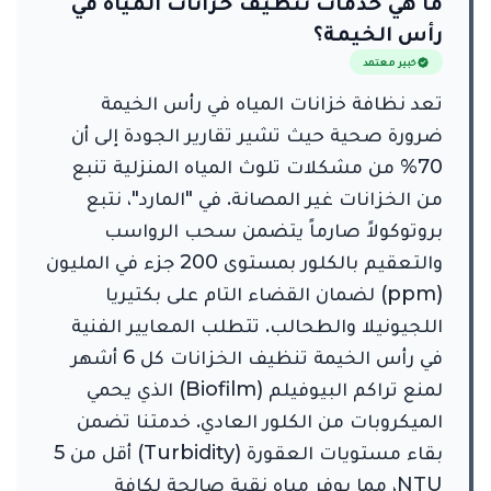
ما هي خدمات تنظيف خزانات المياه في
رأس الخيمة؟
خبير معتمد
تعد نظافة خزانات المياه في رأس الخيمة
ضرورة صحية حيث تشير تقارير الجودة إلى أن
70% من مشكلات تلوث المياه المنزلية تنبع
من الخزانات غير المصانة. في "المارد"، نتبع
بروتوكولاً صارماً يتضمن سحب الرواسب
والتعقيم بالكلور بمستوى 200 جزء في المليون
(ppm) لضمان القضاء التام على بكتيريا
اللجيونيلا والطحالب. تتطلب المعايير الفنية
في رأس الخيمة تنظيف الخزانات كل 6 أشهر
لمنع تراكم البيوفيلم (Biofilm) الذي يحمي
الميكروبات من الكلور العادي. خدمتنا تضمن
بقاء مستويات العقورة (Turbidity) أقل من 5
NTU، مما يوفر مياه نقية صالحة لكافة