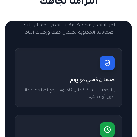
التزامنا تجاهك
نحن لا نقدم مجرد خدمة، بل نقدم راحة بال. إليك
ضماناتنا المكتوبة لضمان حقك ورضاك التام.
ضمان ذهبي 30 يوم
إذا رجعت المشكلة خلال 30 يوم، نرجع نصلحها مجاناً
بدون أي نقاش.