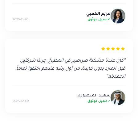
مريم الكعبي
عميل موثوق
2025-11-20
"
كان عندنا مشكلة صراصير في المطبخ. جربنا شركتين
قبل المارد بدون فايدة. من أول رشه عندهم اختفوا تماماً.
الحمدلله.
"
سعيد المنصوري
عميل موثوق
2025-12-08