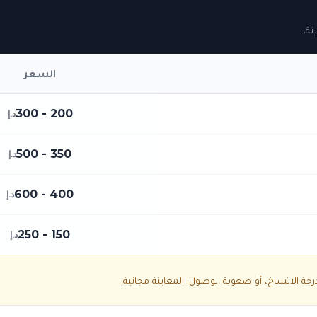
نة.
السعر
200 - 300
د.إ
350 - 500
د.إ
400 - 600
د.إ
150 - 250
د.إ
ة الاتساخ، أو صعوبة الوصول. المعاينة مجانية.