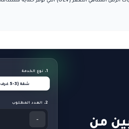
1. نوع الخدمة
شقة (3-5 غرف)
2. العدد المطلوب
ين من
-