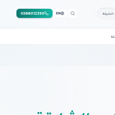
0588012390
الشركة
EN
لة