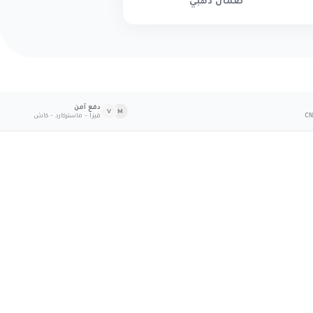
ضمان ذهبي
دفع آمن
V
M
فيزا - ماستركارد - كاش
CN