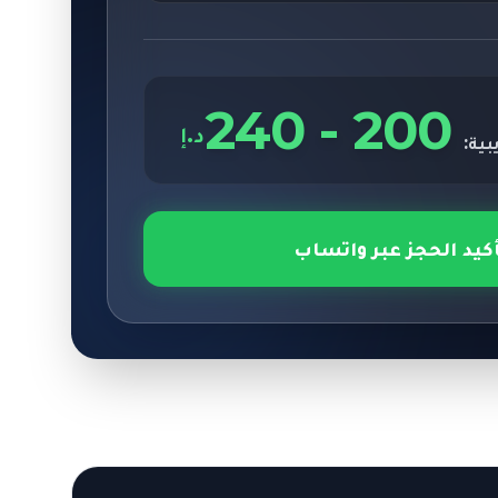
240
-
200
د.إ
بية:
أكيد الحجز عبر واتساب