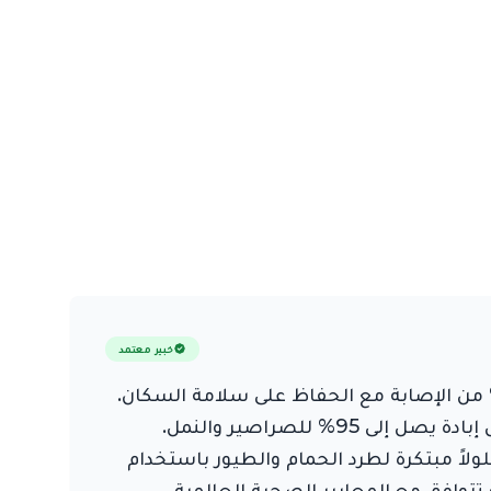
خبير معتمد
مكافحة الحشرات الاحترافية في الشارقة استراتيجيات متكاملة (IPM) تضمن القضاء على 100% من الإصابة مع الحفاظ على سلامة السكان.
في "المارد"، نستخدم مبيدات معتمدة من منظمة الصحة العالمية، حيث تحقق طعوم الجل الحديثة معدل إبادة يصل إلى 95% للصراصير والنمل.
اً مبتكرة لطرد الحمام والطيور باستخدام
ناهي الصغر (ULV) التي توفر حماية مستدامة تتوافق مع المعايير الصحية العالمية