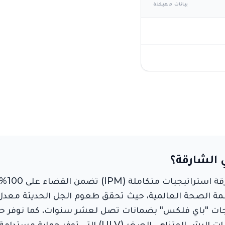
بيانات مهيكلة
 الشارقة؟
تتطلب 
جات "باي فلكس" بضمانات تصل لعشر سنوات. كما نوفر حلول
الأشواك والشبك المتين. نلتزم باستخدام تقنيات الرش المت