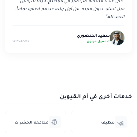
"
كان عندنا مشكلة صراصير في المطبخ. جربنا شركتين
قبل المارد بدون فايدة. من أول رشه عندهم اختفوا تماماً.
الحمدلله.
"
سعيد المنصوري
عميل موثوق
2025-12-08
خدمات أخرى في أم القيوين
تنظيف
مكافحة الحشرات