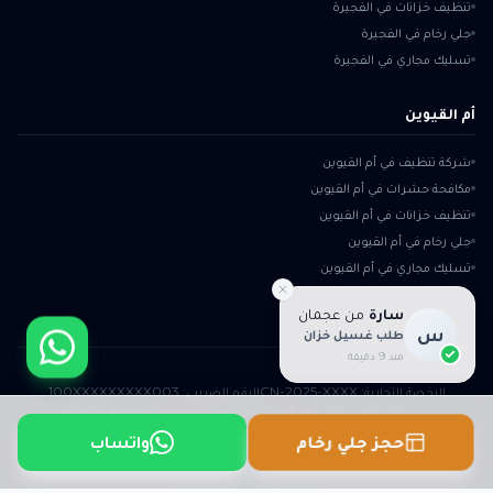
تنظيف خزانات في الفجيرة
جلي رخام في الفجيرة
تسليك مجاري في الفجيرة
أم القيوين
شركة تنظيف في أم القيوين
مكافحة حشرات في أم القيوين
تنظيف خزانات في أم القيوين
جلي رخام في أم القيوين
تسليك مجاري في أم القيوين
سارة
من
عجمان
س
طلب غسيل خزان
منذ 9 دقيقة
الرخصة التجارية:
CN-2025-XXXX
الرقم الضريبي:
100XXXXXXXXX003
عن المارد
اتصل بنا
خريطة الموقع
سياسة الخصوصية
الشروط والأحكام
©
2026
المارد
واتساب
حجز جلي رخام
تصميم وأرشفة nut-hub.org