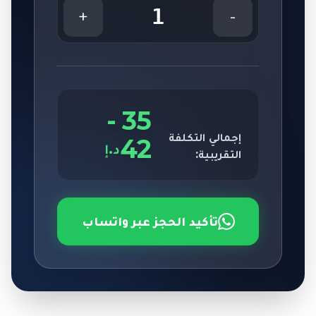
1
+
-
-
35
إجمالي التكلفة
42
د.إ
التقريبية:
تأكيد الحجز عبر واتساب