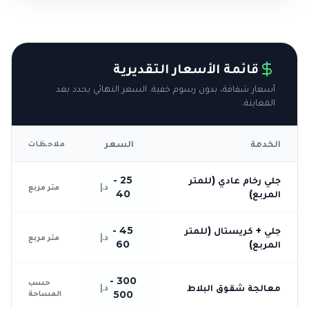
قائمة الأسعار التقديرية
أسعار شفافة، بدون رسوم خفية. السعر النهائي يحدد بعد
المعاينة.
الخدمة
السعر
ملاحظات
جلي رخام عادي (للمتر
25 -
د.إ
متر مربع
المربع)
40
جلي + كريستال (للمتر
45 -
د.إ
متر مربع
المربع)
60
300 -
حسب
معالجة شقوق البلاط
د.إ
المساحة
500