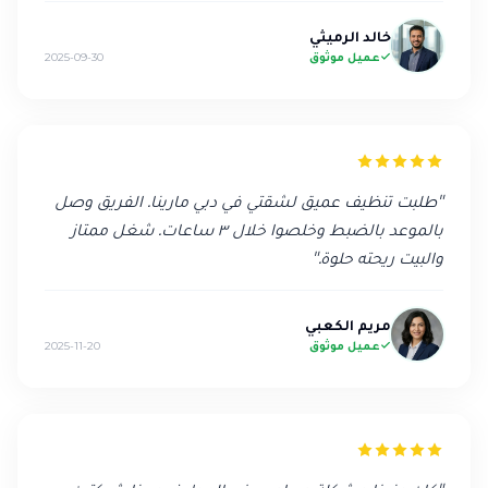
خالد الرميثي
عميل موثوق
2025-09-30
"
طلبت تنظيف عميق لشقتي في دبي مارينا. الفريق وصل
بالموعد بالضبط وخلصوا خلال ٣ ساعات. شغل ممتاز
والبيت ريحته حلوة.
"
مريم الكعبي
عميل موثوق
2025-11-20