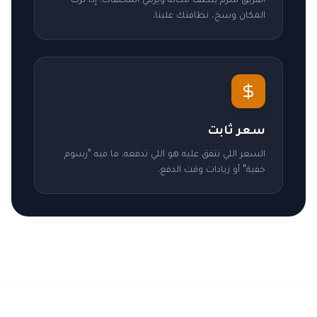
المكان وسخ، نظافتك علينا.
سعر ثابت
السعر اللي نتفق عليه هو اللي تدفعه. ما فيه "رسوم
خفية" أو زيادات وقت الدفع.